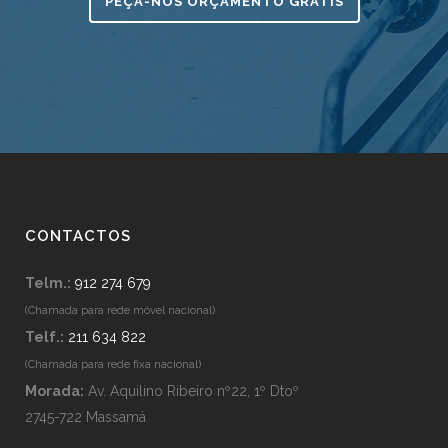
PEÇA-NOS ORÇAMENTO GRÁTIS
CONTACTOS
Telm.:
912 274 679
(Chamada para rede móvel nacional)
Telf.:
211 634 822
(Chamada para rede fixa nacional)
Morada:
Av. Aquilino Ribeiro nº22, 1º Dtoº
2745-722 Massamá